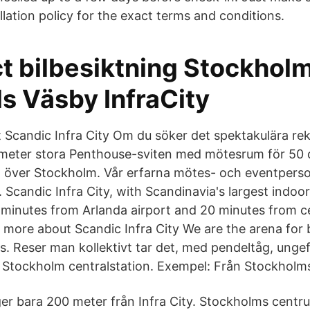
lation policy for the exact terms and conditions.
t bilbesiktning Stockhol
s Väsby InfraCity
 Scandic Infra City Om du söker det spektakulära r
meter stora Penthouse-sviten med mötesrum för 50 
kt över Stockholm. Vår erfarna mötes- och eventperson
Scandic Infra City, with Scandinavia's largest indoor
15 minutes from Arlanda airport and 20 minutes from c
more about Scandic Infra City We are the arena for 
s. Reser man kollektivt tar det, med pendeltåg, unge
ån Stockholm centralstation. Exempel: Från Stockholms
er bara 200 meter från Infra City. Stockholms centru