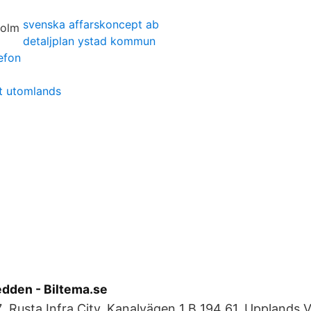
svenska affarskoncept ab
detaljplan ystad kommun
efon
et utomlands
dden - Biltema.se
7 Rusta Infra City. Kanalvägen 1 B 194 61. Upplands