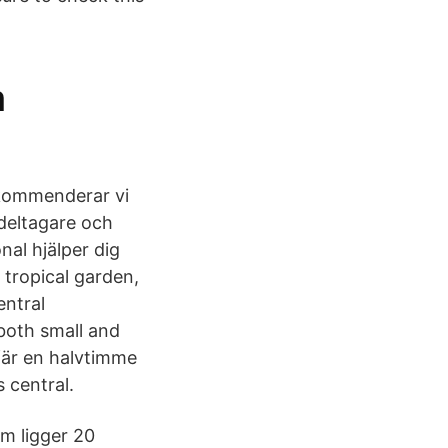
m
ekommenderar vi
deltagare och
al hjälper dig
 tropical garden,
entral
both small and
fär en halvtimme
 central.
m ligger 20