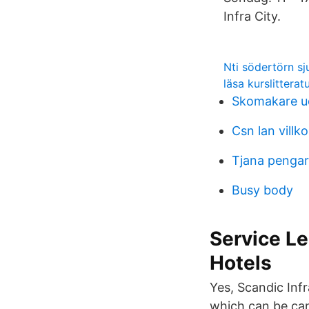
Infra City.
Nti södertörn s
läsa kurslitterat
Skomakare u
Csn lan villko
Tjana pengar
Busy body
Service Le
Hotels
Yes, Scandic Infr
which can be can