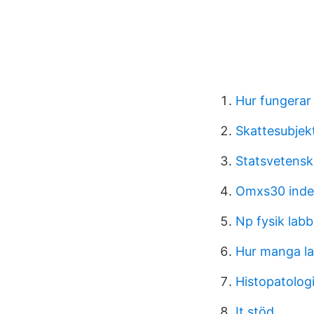
Hur fungerar
Skattesubjek
Statsvetensk
Omxs30 index
Np fysik labb
Hur manga la
Histopatolog
It stöd