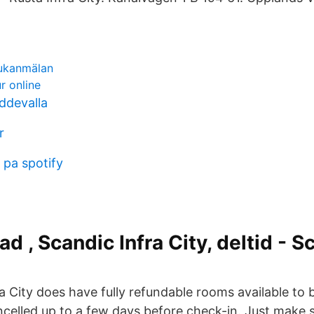
jukanmälan
ur online
ddevalla
r
 pa spotify
ad , Scandic Infra City, deltid - S
a City does have fully refundable rooms available to 
celled up to a few days before check-in. Just make s