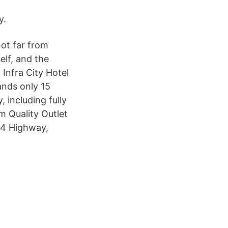
y.
not far from
elf, and the
 Infra City Hotel
tands only 15
 including fully
m Quality Outlet
 E4 Highway,