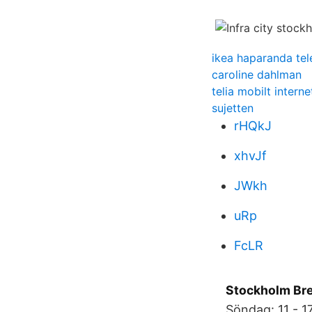
ikea haparanda tel
caroline dahlman
telia mobilt intern
sujetten
rHQkJ
xhvJf
JWkh
uRp
FcLR
Stockholm Bre
Söndag: 11 - 1