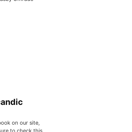
candic
book on our site,
ure to check this