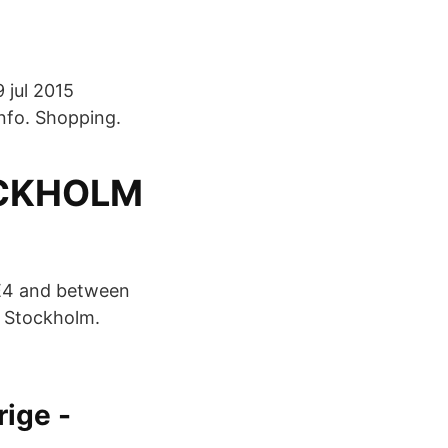
 jul 2015
Info. Shopping.
TOCKHOLM
 E4 and between
, Stockholm.
ige -