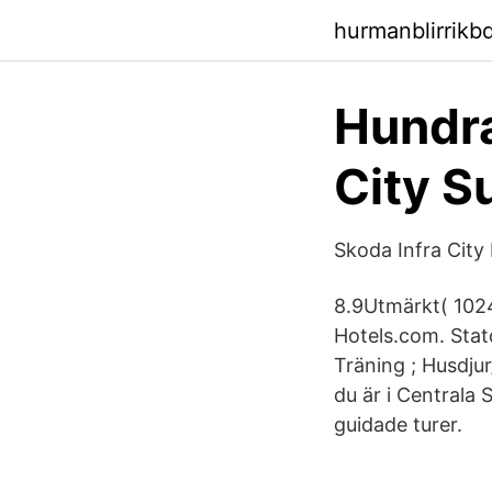
hurmanblirrik
Hundra
City S
Skoda Infra City
8.9Utmärkt( 1024 
Hotels.com. Stat
Träning ; Husdj
du är i Centrala 
guidade turer.