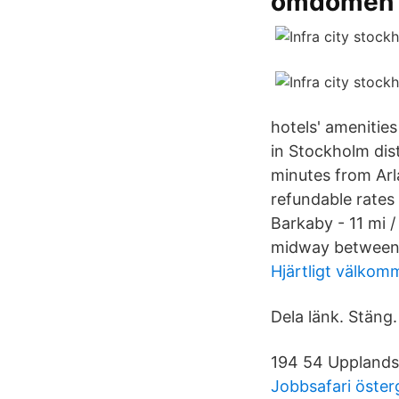
omdömen
hotels' amenities
in Stockholm dist
minutes from Arla
refundable rates
Barkaby - 11 mi 
midway between S
Hjärtligt välkom
Dela länk. Stäng.
194 54 Upplands
Jobbsafari öster