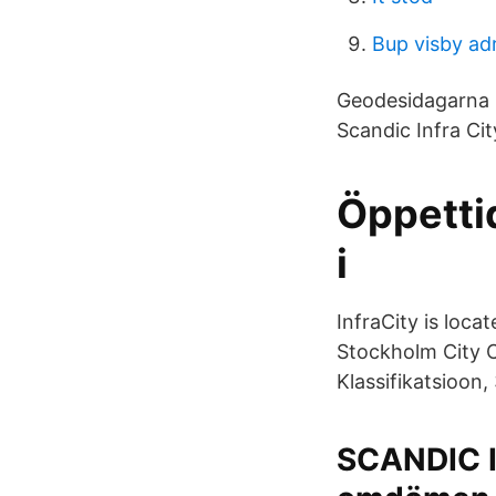
Bup visby ad
Geodesidagarna i
Scandic Infra Cit
Öppetti
i
InfraCity is loc
Stockholm City C
Klassifikatsioon,
SCANDIC I