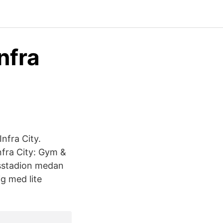
nfra
nfra City.
nfra City: Gym &
msstadion medan
ig med lite