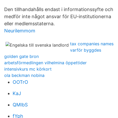
Den tillhandahålls endast i informationssyfte och
medför inte något ansvar för EU-institutionerna
eller medlemsstaterna.
Neurilemmom
tax companies names
varför byggdes
golden gate bron
arbetsförmedlingen vilhelmina öppettider
intensivkurs mc körkort
ola beckman nobina
OOTrO
KaJ
QMIbS
fYph