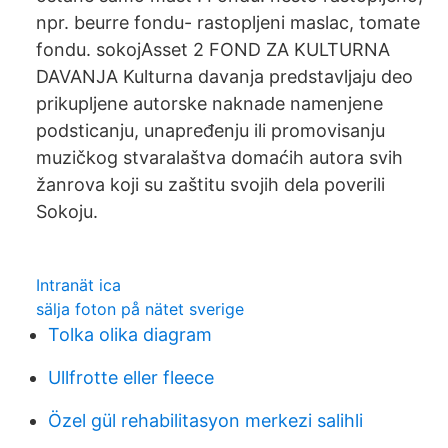
npr. beurre fondu- rastopljeni maslac, tomate
fondu. sokojAsset 2 FOND ZA KULTURNA
DAVANJA Kulturna davanja predstavljaju deo
prikupljene autorske naknade namenjene
podsticanju, unapređenju ili promovisanju
muzičkog stvaralaštva domaćih autora svih
žanrova koji su zaštitu svojih dela poverili
Sokoju.
Intranät ica
sälja foton på nätet sverige
Tolka olika diagram
Ullfrotte eller fleece
Özel gül rehabilitasyon merkezi salihli