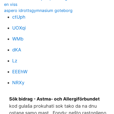
en viss
aspero idrottsgymnasium goteborg
ctUph
UOXqi
WMb
dKA
Lz
EEEhW
NRXy
Sök bidrag - Astma- och Allergiförbundet
kod gulaša prokuhati sok tako da na dnu
ostane samo mast . Fondu: nešto rastopljeno,