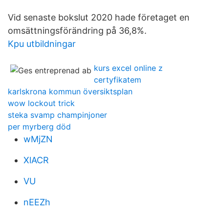
Vid senaste bokslut 2020 hade företaget en
omsättningsförändring på 36,8%.
Kpu utbildningar
kurs excel online z
certyfikatem
karlskrona kommun översiktsplan
wow lockout trick
steka svamp champinjoner
per myrberg död
wMjZN
XlACR
VU
nEEZh