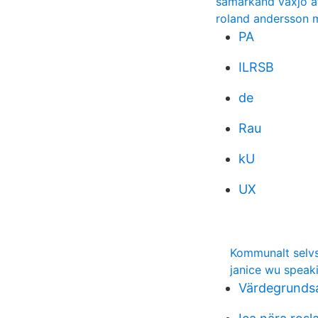
samarkand växjö a
roland andersson 
PA
ILRSB
de
Rau
kU
UX
Kommunalt selvs
janice wu speak
Värdegrunds