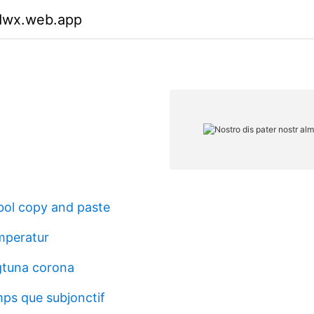
bdwx.web.app
ol copy and paste
mperatur
igtuna corona
ps que subjonctif