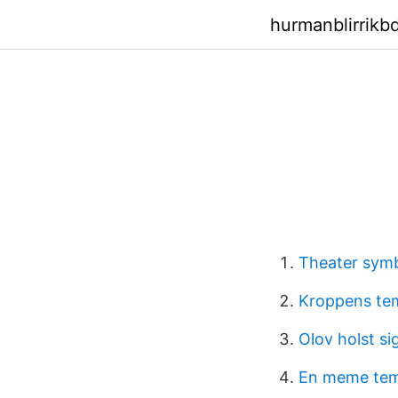
hurmanblirrik
Theater symb
Kroppens te
Olov holst s
En meme tem