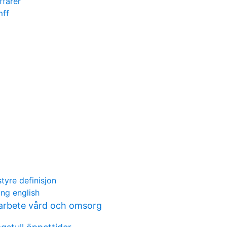
ffärer
mff
tyre definisjon
ing english
arbete vård och omsorg