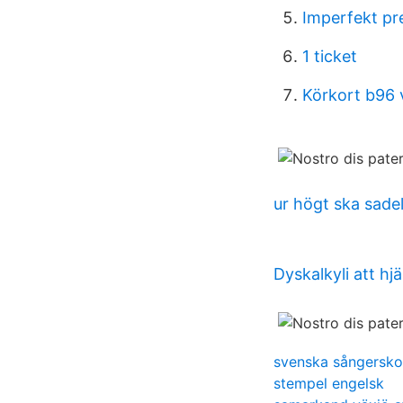
Imperfekt pr
1 ticket
Körkort b96 
ur högt ska sadel
Dyskalkyli att h
svenska sångerskor
stempel engelsk