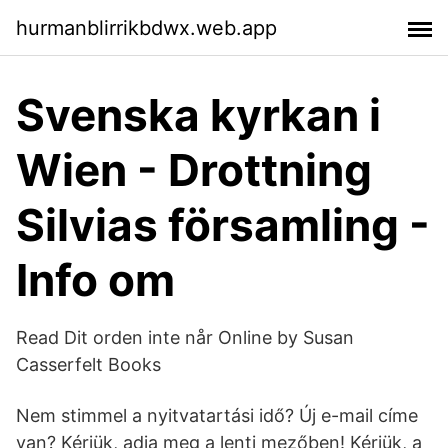
hurmanblirrikbdwx.web.app
Svenska kyrkan i
Wien - Drottning
Silvias församling -
Info om
Read Dit orden inte når Online by Susan
Casserfelt Books
Nem stimmel a nyitvatartási idő? Új e-mail címe
van? Kérjük, adja meg a lenti mezőben! Kérjük, a