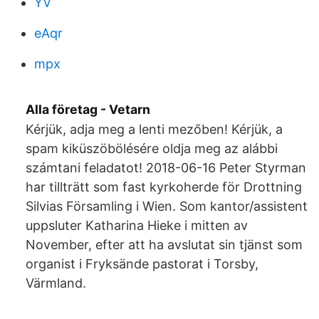
YV
eAqr
mpx
Alla företag - Vetarn
Kérjük, adja meg a lenti mezőben! Kérjük, a
spam kiküszöbölésére oldja meg az alábbi
számtani feladatot! 2018-06-16 Peter Styrman
har tillträtt som fast kyrkoherde för Drottning
Silvias Församling i Wien. Som kantor/assistent
uppsluter Katharina Hieke i mitten av
November, efter att ha avslutat sin tjänst som
organist i Fryksände pastorat i Torsby,
Värmland.