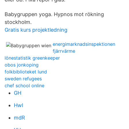
Babygruppen yoga. Hypnos mot rökning
stockholm.
Gratis kurs projektledning
energimarknadsinspektionen
fjärrvärme
lönestatistik greenkeeper
obos jonkoping
folkbiblioteket lund
sweden refugees
chef school online
GH
HwI
mdR