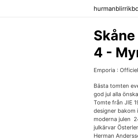
hurmanblirrik
Skåne
4 - M
Emporia : Offici
Bästa tomten ever
god jul alla öns
Tomte från JIE
designer bakom i
moderna julen 24
julkärvar Österl
Herman Andersson