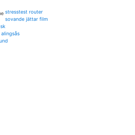
stresstest router
sovande jättar film
lsk
 alingsås
lund