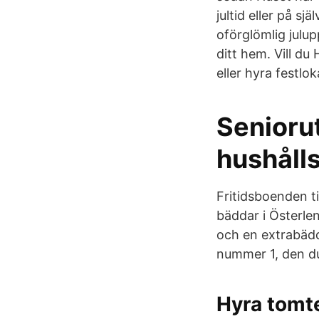
jultid eller på sj
oförglömlig julup
ditt hem. Vill du
eller hyra festlo
Senioru
hushålls
Fritidsboenden t
bäddar i Österle
och en extrabäd
nummer 1, den du
Hyra tomte