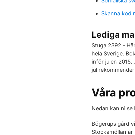
Somaliska sw
Skanna kod 
Lediga mar
Stuga 2392 - Här
hela Sverige. Bo
inför julen 2015. 
jul rekommendera
Våra pr
Nedan kan ni se 
Bögerups gård vil
Stockamöllan är