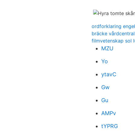
ordforklaring enge
bräcke vårdcentral
filmvetenskap sol 
MZU
Yo
ytavC
Gw
Gu
AMPv
tYPRG