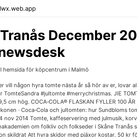
bdwx.web.app
 Tranås December 20
ynewsdesk
ell hemsida för köpcentrum i Malmö
 vill någon hyra tomte nästa år så hör av er, lovar all
kar TomteSandra #jultomte #merrychristmas. JIE TOMT
 19,5 cm hög. COCA‑COLA® FLASKAN FYLLER 100 ÅR 
konen · Coca‑Cola och jultomten: hur Sundbloms to
 nov 2014 Tomte, kaffeservering med julmusik, korv, 
enakademien om folkliv och folkseder i Skåne Tranås 
 skildrat Att hyra skidor med pjäxor kostar. 50 kr f