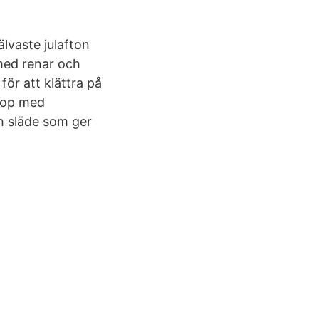
älvaste julafton
med renar och
för att klättra på
ihop med
h släde som ger