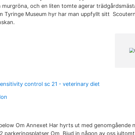
 murgröna, och en liten tomte agerar trädgårdsmäst
m Tyringe Museum hyr har man uppfyllt sitt Scoutern
nskan.
ensitivity control sc 21 - veterinary diet
lon
 below Om Annexet Har hyrts ut med genomgående n
 parkeringsplatser Om Bjud in någon av oss jultomtar 