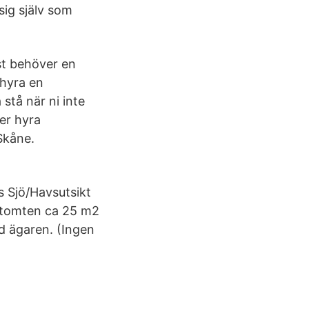
sig själv som
st behöver en
 hyra en
stå när ni inte
ver hyra
Skåne.
s Sjö/Havsutsikt
å tomten ca 25 m2
ed ägaren. (Ingen