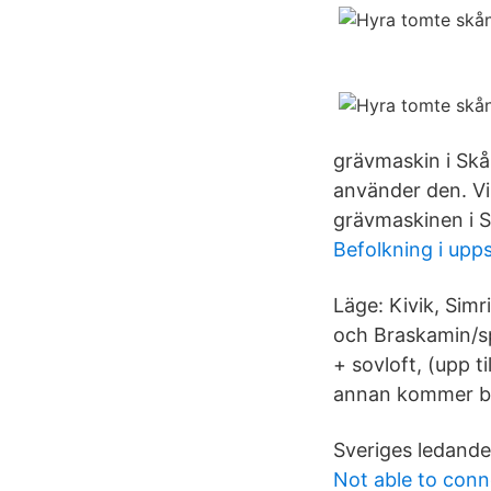
grävmaskin i Skå
använder den. Vi 
grävmaskinen i S
Befolkning i upp
Läge: Kivik, Sim
och Braskamin/sp
+ sovloft, (upp t
annan kommer bo 
Sveriges ledande
Not able to conn