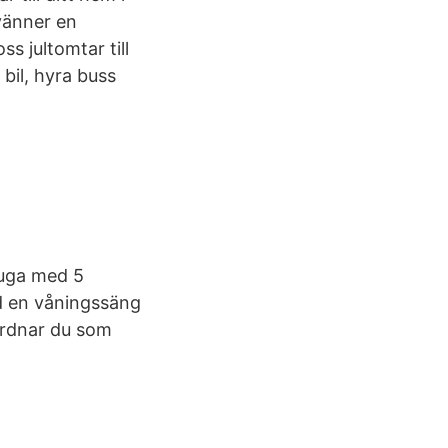
r vänner en
s jultomtar till
bil, hyra buss
tuga med 5
ed en våningssäng
ordnar du som