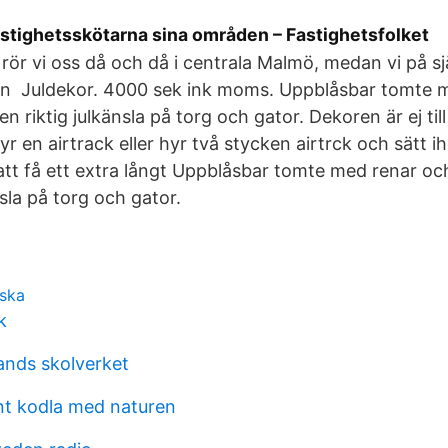
astighetsskötarna sina områden – Fastighetsfolket
 rör vi oss då och då i centrala Malmö, medan vi på sj
din Juldekor. 4000 sek ink moms. Uppblåsbar tomte 
n riktig julkänsla på torg och gator. Dekoren är ej till 
r en airtrack eller hyr två stycken airtrck och sätt 
att få ett extra långt Uppblåsbar tomte med renar oc
nsla på torg och gator.
lska
k
ands skolverket
nt kodla med naturen