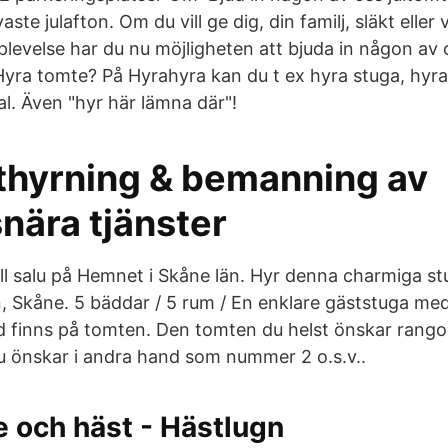
älvaste julafton. Om du vill ge dig, din familj, släkt elle
plevelse har du nu möjligheten att bjuda in någon av os
 Hyra tomte? På Hyrahyra kan du t ex hyra stuga, hyra 
kal. Även "hyr här lämna där"!
thyrning & bemanning av
nära tjänster
ill salu på Hemnet i Skåne län. Hyr denna charmiga s
n, Skåne. 5 bäddar / 5 rum / En enklare gäststuga m
d finns på tomten. Den tomten du helst önskar rang
 önskar i andra hand som nummer 2 o.s.v..
 och häst - Hästlugn