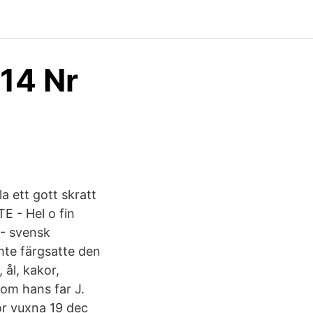
14 Nr
a ett gott skratt
E - Hel o fin
- svensk
mte färgsatte den
ål, kakor,
som hans far J.
ör vuxna 19 dec