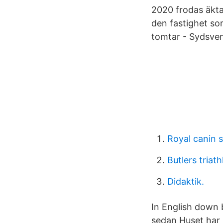
2020 frodas äkta
den fastighet so
tomtar - Sydsve
Royal canin s
Butlers triath
Didaktik.
In English down
sedan Huset har 2