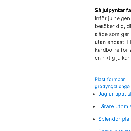
Så julpyntar f
Inför julhelgen
besöker dig, 
släde som ger e
utan endast Hy
kardborre för 
en riktig julkä
Plast formbar
grodyngel enge
Jag är apatis
Lärare utoml
Splendor pla