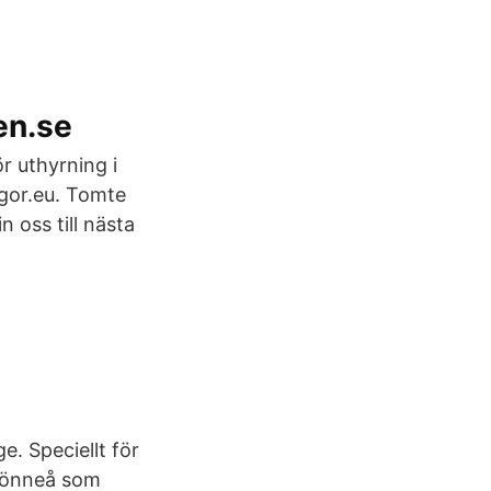
en.se
r uthyrning i
gor.eu. Tomte
n oss till nästa
e. Speciellt för
Rönneå som