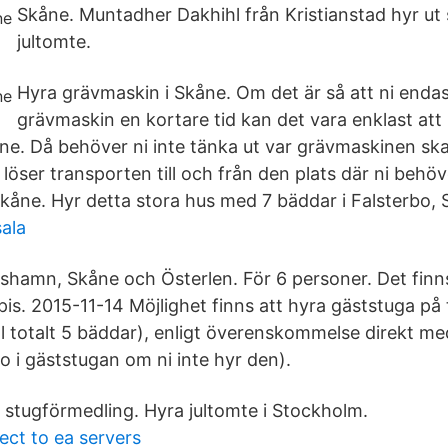
Skåne. Muntadher Dakhihl från Kristianstad hyr ut 
jultomte.
Hyra grävmaskin i Skåne. Om det är så att ni enda
grävmaskin en kortare tid kan det vara enklast att
ne. Då behöver ni inte tänka ut var grävmaskinen ska 
löser transporten till och från den plats där ni behö
kåne. Hyr detta stora hus med 7 bäddar i Falsterbo, 
sala
rishamn, Skåne och Österlen. För 6 personer. Det finn
is. 2015-11-14 Möjlighet finns att hyra gäststuga p
ill totalt 5 bäddar), enligt överenskommelse direkt m
i gäststugan om ni inte hyr den).
 stugförmedling. Hyra jultomte i Stockholm.
ect to ea servers