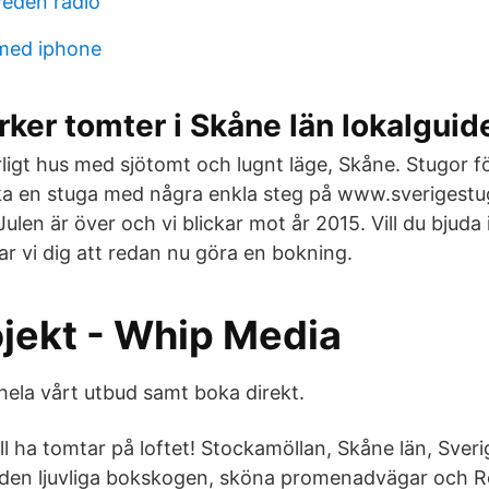
eden radio
med iphone
ker tomter i Skåne län lokalguid
ligt hus med sjötomt och lugnt läge, Skåne. Stugor fö
ka en stuga med några enkla steg på www.sverigestu
Julen är över och vi blickar mot år 2015. Vill du bjuda i
r vi dig att redan nu göra en bokning.
ojekt - Whip Media
hela vårt utbud samt boka direkt.
l ha tomtar på loftet! Stockamöllan, Skåne län, Sverig
 den ljuvliga bokskogen, sköna promenadvägar och 