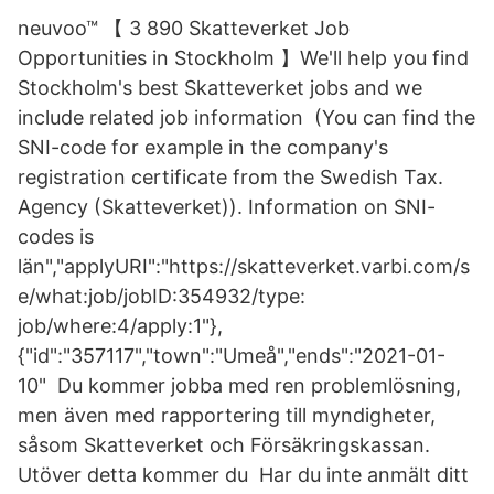
neuvoo™ 【 3 890 Skatteverket Job
Opportunities in Stockholm 】We'll help you find
Stockholm's best Skatteverket jobs and we
include related job information (You can find the
SNI-code for example in the company's
registration certificate from the Swedish Tax.
Agency (Skatteverket)). Information on SNI-
codes is
län","applyURI":"https://skatteverket.varbi.com/s
e/what:job/jobID:354932/type:​
job/where:4/apply:1"},
{"id":"357117","town":"Umeå","ends":"2021-01-
10" Du kommer jobba med ren problemlösning,
men även med rapportering till myndigheter,
såsom Skatteverket och Försäkringskassan.
Utöver detta kommer du Har du inte anmält ditt