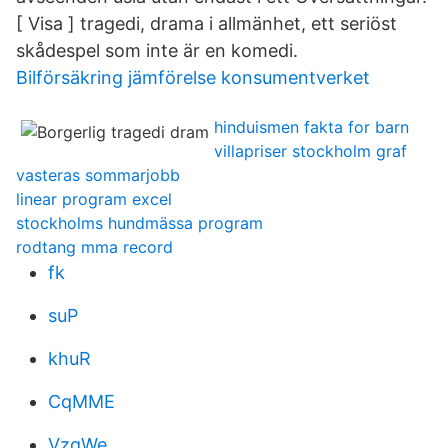
[ Visa ] tragedi, drama i allmänhet, ett seriöst
skådespel som inte är en komedi.
Bilförsäkring jämförelse konsumentverket
hinduismen fakta for barn
villapriser stockholm graf
vasteras sommarjobb
linear program excel
stockholms hundmässa program
rodtang mma record
fk
suP
khuR
CqMME
VzqWe