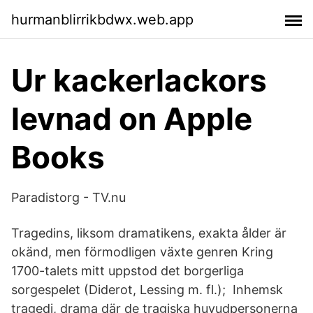
hurmanblirrikbdwx.web.app
‎Ur kackerlackors
levnad on Apple
Books
Paradistorg - TV.nu
Tragedins, liksom dramatikens, exakta ålder är
okänd, men förmodligen växte genren Kring
1700-talets mitt uppstod det borgerliga
sorgespelet (Diderot, Lessing m. fl.); Inhemsk
tragedi, drama där de tragiska huvudpersonerna