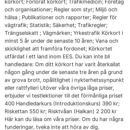
körkort; Förlorat körkort; Trafikmedicin; Företag
och organisationer; Regler som styr; Miljö och
hälsa ; Publikationer och rapporter; Regler för
vägtrafik; Statistik; Säkerhet; Trafikregler;
Trängselskatt ; Vägmärken; Yrkestrafik Körkort i
minst 5 år under de senaste 10 åren; Vana och
skicklighet att framföra fordonet; Körkortet
utfärdat i ett land inom EES. Du kan inte bli
handledare: Om ditt körkort har varit återkallat
någon gång under de senaste tre åren på grund
av grova brott, opålitlighet i nykterhetssynpunkt
eller rattfylleri Utöver våra övriga låga priser,
erbjuder vi testlektioner till det förmånliga priset
400 Handledarkurs (Introduktionskurs) 390 kr;
Riskettan 550 kr; Risktvåan (Halkan) 2 200 kr
Här kan du läsa om våra priser. Om du har några
funderingar, tveka inte att höra av dig.